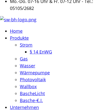
Mo.-Do. 07-16 Uhr & Fr. 07-12 Uhr - Tel.:
05105/2682
Home
Produkte
Strom
§ 14 EnWG
Gas
Wasser
Wärmepumpe
Photovoltaik
Wallbox
BascheLicht
Basche-€.I.
Unternehmen