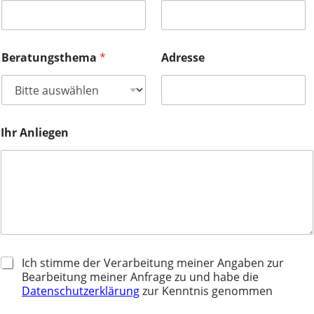
o
p
i
e
r
Beratungsthema
*
Adresse
e
n
)
I
h
Ihr Anliegen
r
D
Ich stimme der Verarbeitung meiner Angaben zur
a
Bearbeitung meiner Anfrage zu und habe die
t
Datenschutzerklärung
zur Kenntnis genommen
e