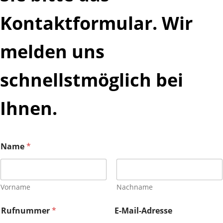
Kontaktformular. Wir
melden uns
schnellstmöglich bei
Ihnen.
A
Name
*
d
r
e
s
s
Vorname
Nachname
e
(
Rufnummer
*
E-Mail-Adresse
k