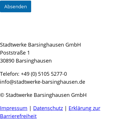
n
s
Absenden
c
h
u
t
z
Stadtwerke Barsinghausen GmbH
Poststraße 1
30890 Barsinghausen
Telefon: +49 (0) 5105 5277-0
info@stadtwerke-barsinghausen.de
© Stadtwerke Barsinghausen GmbH
Impressum
|
Datenschutz
|
Erklärung zur
Barrierefreiheit